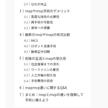
QOLの向上
mapやmvp手術のデメリット
高度な技術の必要性
再手術の可能性
身体への侵襲
最新のmvpやmapの術式比較
MICS
ロボット支援手術
胸骨正中切開
術後の生活とmapの耐久性
社会復帰までの流れ
ワーファリンの要否
人工弁輪の耐久性
手術費用の目安
mapmvp違いに関するQ&A
まとめ：mapとmvpの違いを理解して
手術に備えよう