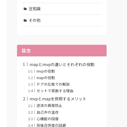
豆知識
その他
目次
mapとmvpの違いとそれぞれの役割
mvpの役割
mapの役割
ドアの比喩での解説
セットで実施する理由
mvpとmapを併用するメリット
逆流の再発防止
自己弁の温存
心機能の回復
術後合併症の回避