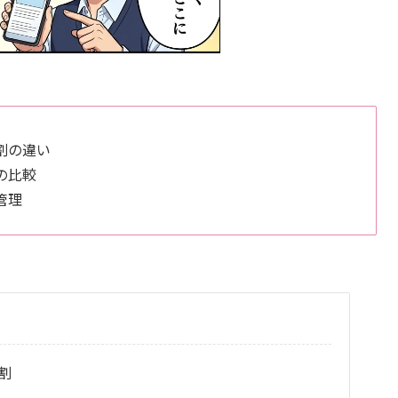
割の違い
の比較
管理
割