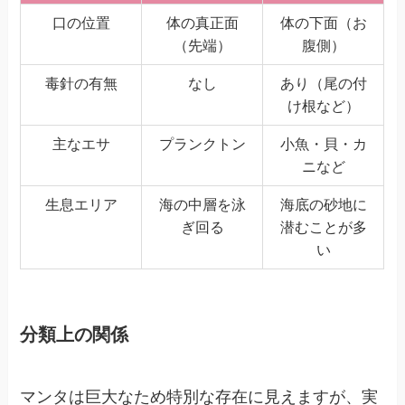
口の位置
体の真正面
体の下面（お
（先端）
腹側）
毒針の有無
なし
あり（尾の付
け根など）
主なエサ
プランクトン
小魚・貝・カ
ニなど
生息エリア
海の中層を泳
海底の砂地に
ぎ回る
潜むことが多
い
分類上の関係
マンタは巨大なため特別な存在に見えますが、実