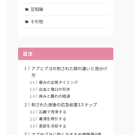
豆知識
その他
目次
アブとブヨの刺された跡の違いと見分け
方
痛みの出現タイミング
出血と傷口の形状
痒みと腫れの経過
刺された直後の応急処置3ステップ
石鹸で洗浄する
毒液を吸引する
患部を冷却する
アブやブヨに効くおすすめ市販薬4選