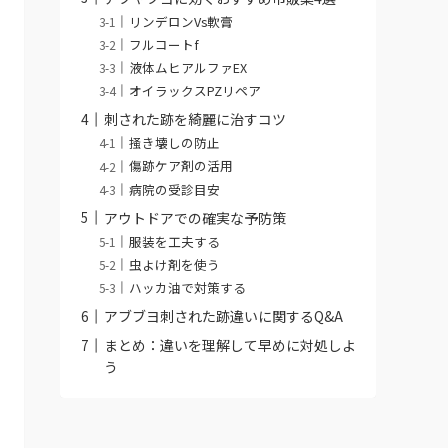
リンデロンVs軟膏
フルコートf
液体ムヒアルファEX
オイラックスPZリペア
刺された跡を綺麗に治すコツ
掻き壊しの防止
傷跡ケア剤の活用
病院の受診目安
アウトドアでの確実な予防策
服装を工夫する
虫よけ剤を使う
ハッカ油で対策する
アブブヨ刺された跡違いに関するQ&A
まとめ：違いを理解して早めに対処しよ
う