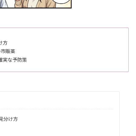
け方
の市販薬
確実な予防策
見分け方