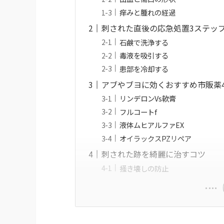
痒みと腫れの経過
刺された直後の応急処置3ステッ
石鹸で洗浄する
毒液を吸引する
患部を冷却する
アブやブヨに効くおすすめ市販薬
リンデロンVs軟膏
フルコートf
液体ムヒアルファEX
オイラックスPZリペア
刺された跡を綺麗に治すコツ
掻き壊しの防止