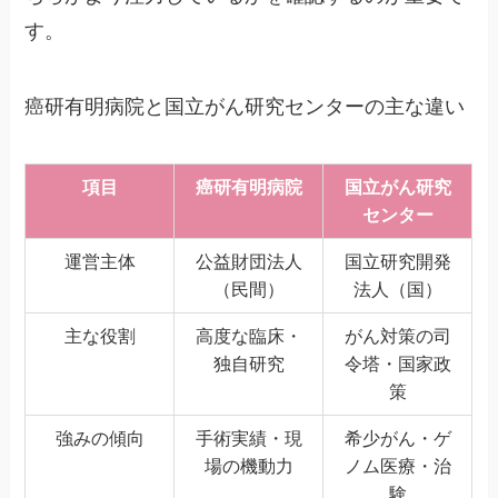
す。
癌研有明病院と国立がん研究センターの主な違い
項目
癌研有明病院
国立がん研究
センター
運営主体
公益財団法人
国立研究開発
（民間）
法人（国）
主な役割
高度な臨床・
がん対策の司
独自研究
令塔・国家政
策
強みの傾向
手術実績・現
希少がん・ゲ
場の機動力
ノム医療・治
験