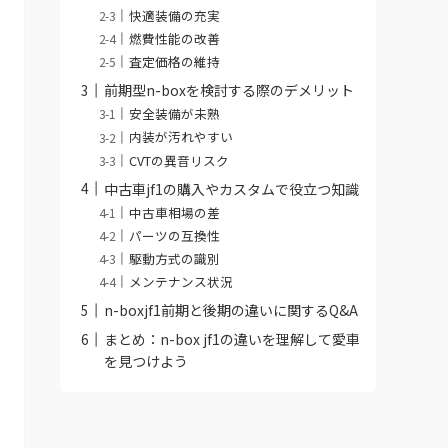
快適装備の充実
燃費性能の改善
査定価格の維持
前期型n-boxを検討する際のデメリット
安全装備が未熟
内装が汚れやすい
CVTの異音リスク
中古車jf1の購入やカスタムで役立つ知識
中古車相場の差
パーツの互換性
駆動方式の識別
メンテナンス状況
n-boxjf1前期と後期の違いに関するQ&A
まとめ：n-box jf1の違いを理解して愛車
を見つけよう