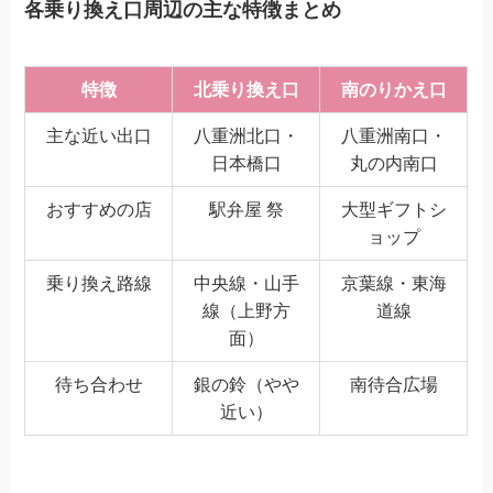
各乗り換え口周辺の主な特徴まとめ
特徴
北乗り換え口
南のりかえ口
主な近い出口
八重洲北口・
八重洲南口・
日本橋口
丸の内南口
おすすめの店
駅弁屋 祭
大型ギフトシ
ョップ
乗り換え路線
中央線・山手
京葉線・東海
線（上野方
道線
面）
待ち合わせ
銀の鈴（やや
南待合広場
近い）