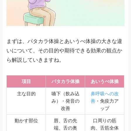
まずは、パタカラ体操とあいうべ体操の大きな違
いについて、その目的や期待できる効果の観点か
ら解説していきますね。
項目
パタカラ体操
あいうべ体操
主な目的
嚥下（飲み込
鼻呼吸への改
み）・発音の
善
・免疫力ア
改善
ップ
動かす部位
唇、舌の先
口周りの筋
端、舌の奥
肉、舌筋全体