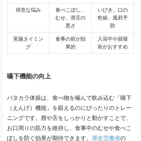
得意な悩み
食べこぼし、
いびき、口の
むせ、滑舌の
乾燥、風邪予
悪さ
防
実施タイミン
食事の前が効
入浴中や就寝
グ
果的
前がおすすめ
嚥下機能の向上
パタカラ体操は、食べ物を噛んで飲み込む「嚥下
（えんげ）機能」を鍛えるのにぴったりのトレー
ニングです。唇や舌をしっかりと動かすことで、
お口周りの筋力を維持し、食事中のむせや食べこ
ぼしを防ぐ効果が期待できます。
厚生労働省
の