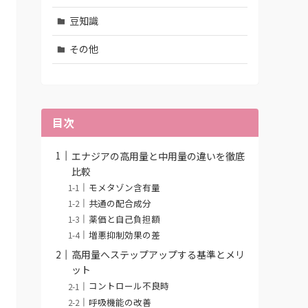
豆知識
その他
目次
エナジアの高用量と中用量の違いを徹底
比較
モメタゾン含有量
共通の配合成分
薬価と自己負担額
増悪抑制効果の差
高用量へステップアップする基準とメリ
ット
コントロール不良時
呼吸機能の改善