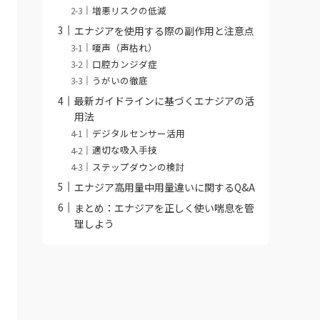
増悪リスクの低減
エナジアを使用する際の副作用と注意点
嗄声（声枯れ）
口腔カンジダ症
うがいの徹底
最新ガイドラインに基づくエナジアの活
用法
デジタルセンサー活用
適切な吸入手技
ステップダウンの検討
エナジア高用量中用量違いに関するQ&A
まとめ：エナジアを正しく使い喘息を管
理しよう