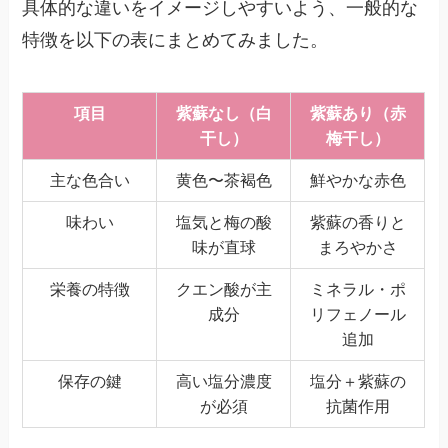
具体的な違いをイメージしやすいよう、一般的な
特徴を以下の表にまとめてみました。
項目
紫蘇なし（白
紫蘇あり（赤
干し）
梅干し）
主な色合い
黄色〜茶褐色
鮮やかな赤色
味わい
塩気と梅の酸
紫蘇の香りと
味が直球
まろやかさ
栄養の特徴
クエン酸が主
ミネラル・ポ
成分
リフェノール
追加
保存の鍵
高い塩分濃度
塩分＋紫蘇の
が必須
抗菌作用