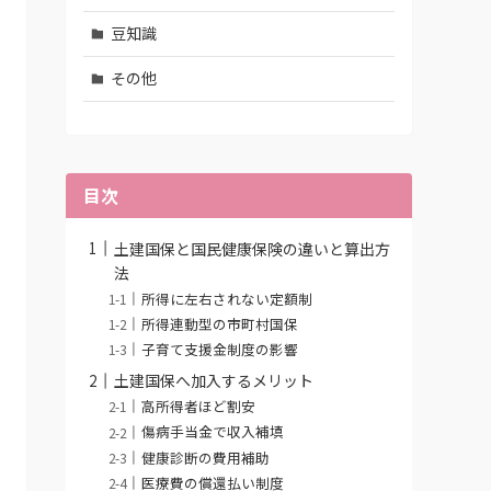
豆知識
その他
目次
土建国保と国民健康保険の違いと算出方
法
所得に左右されない定額制
所得連動型の市町村国保
子育て支援金制度の影響
土建国保へ加入するメリット
高所得者ほど割安
傷病手当金で収入補填
健康診断の費用補助
医療費の償還払い制度