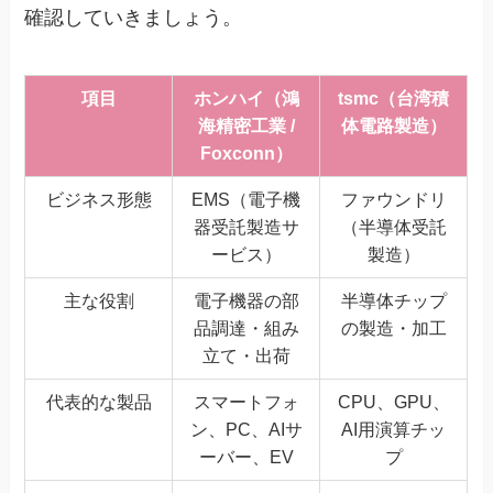
確認していきましょう。
項目
ホンハイ（鴻
tsmc（台湾積
海精密工業 /
体電路製造）
Foxconn）
ビジネス形態
EMS（電子機
ファウンドリ
器受託製造サ
（半導体受託
ービス）
製造）
主な役割
電子機器の部
半導体チップ
品調達・組み
の製造・加工
立て・出荷
代表的な製品
スマートフォ
CPU、GPU、
ン、PC、AIサ
AI用演算チッ
ーバー、EV
プ