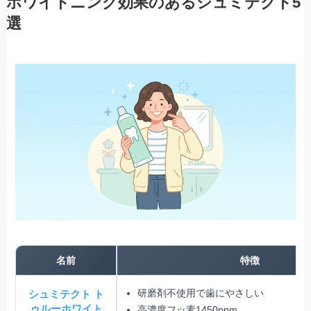
ホワイトニング効果のあるシュミテクト5
選
名前
特徴
研磨剤不使用で歯にやさしい
シュミテクト ト
ゥルーホワイト
高濃度フッ素1450ppm