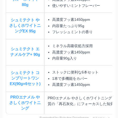
80g
使いやすいミントフレーバー
高濃度フッ素1450ppm
シュミテクト や
さしくホワイトニ
内容量たっぷり95g
ングEX 95g
フレッシュミントの香り
ミネラル高吸収処方採用
シュミテクト エ
高濃度フッ素1450ppm
ナメルケア+ 90g
内容量90g入り
ストックに便利な6本セット
シュミテクト コ
ンプリートワン
1本で多機能をカバー
EX(90g×6セット)
高濃度フッ素1450ppm
PROエナメル や
PROエナメル やさしくホワイトニングは
さしくホワイトニ
質の「再石灰化」にフォーカスした知覚過
ング
Supported by Rakuten Developers