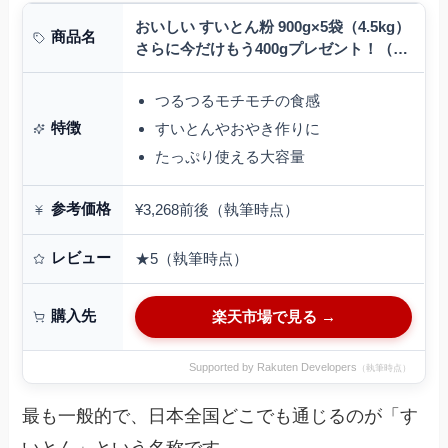
おいしい すいとん粉 900g×5袋（4.5kg）
商品名
さらに今だけもう400gプレゼント！（合
計4.9kg)日穀製粉北海道・四国・九州行
きは追加送料220円かかりま…
つるつるモチモチの食感
特徴
すいとんやおやき作りに
たっぷり使える大容量
参考価格
¥3,268前後（執筆時点）
レビュー
★5（執筆時点）
購入先
楽天市場で見る →
Supported by Rakuten Developers
（執筆時点）
最も一般的で、日本全国どこでも通じるのが「す
いとん」という名称です。