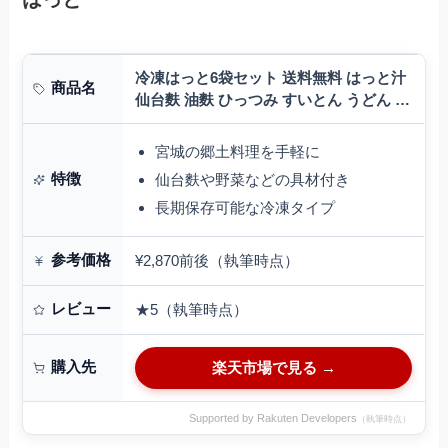
冷凍はっと6袋セット 送料無料 はっと汁
商品名
仙台麩 油麩 ひっつみ すいとん うどん 冷
凍うどん お土産 お歳暮 お中元 御歳暮 母
の日 父の日 敬老の日 お返し…
宮城の郷土料理を手軽に
特徴
仙台麩や野菜などの具材付き
長期保存可能な冷凍タイプ
参考価格
¥2,870前後（執筆時点）
レビュー
★5（執筆時点）
購入先
楽天市場で見る →
Supported by Rakuten Developers
（執筆時点）