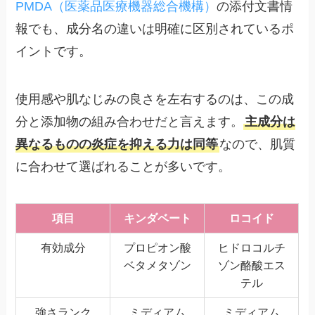
PMDA（医薬品医療機器総合機構）
の添付文書情
報でも、成分名の違いは明確に区別されているポ
イントです。
使用感や肌なじみの良さを左右するのは、この成
分と添加物の組み合わせだと言えます。
主成分は
異なるものの炎症を抑える力は同等
なので、肌質
に合わせて選ばれることが多いです。
項目
キンダベート
ロコイド
有効成分
プロピオン酸
ヒドロコルチ
ベタメタゾン
ゾン酪酸エス
テル
強さランク
ミディアム
ミディアム